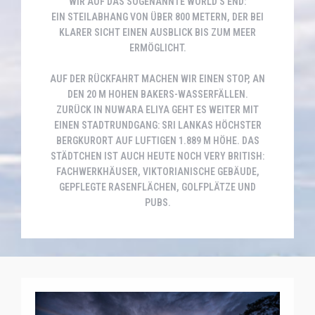
R AUF DAS SOGENANNTE WORLD’S END: EI
N STEILABHANG VON ÜBER 800 METERN, DER BEI KL
ARER SICHT EINEN AUSBLICK BIS ZUM MEER ER
MÖGLICHT.
AUF DER RÜCKFAHRT MACHEN WIR EINEN STOP, AN
DEN 20 M HOHEN BAKERS-WASSERFÄLLEN.
ZURÜCK IN NUWARA ELIYA GEHT ES WEITER MIT
EINEN STADTRUNDGANG: SRI LANKAS HÖCHSTER
BERGKURORT AUF LUFTIGEN 1.889 M HÖHE. DAS
STÄDTCHEN IST AUCH HEUTE NOCH VERY BRITISH:
FACHWERKHÄUSER, VIKTORIANISCHE GEBÄUDE,
GEPFLEGTE RASENFLÄCHEN, GOLFPLÄTZE UND
PUBS.